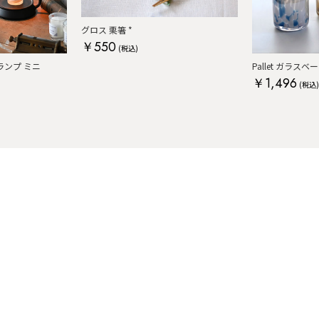
グロス 栗箸 *
￥550
(税込)
ンプ ミニ
Pallet ガラスベ
￥1,496
(税込)