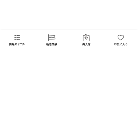
商品カテゴリ
新着商品
再入荷
お気に入り
CATEGORY
商品カテゴリ
配送料 全国一律
※
インテリア
インテリア すべて見る
宅配便
メール便
550
250
円
円
日用品
ディスプレイ / オブジェ
※北海道・沖縄1,650円
※全国一律
キッチン
フラワーベース
10,000
以上で
円(税込)
ガーデン
送料無料
フォトフレーム / ミラー