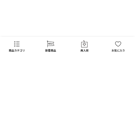
FAQ
商品カテゴリ
新着商品
再入荷
お気に入り
CATEGORY
商品カテゴリ
配送料 全国一律
※
インテリア
インテリア すべて見る
宅配便
メール便
550
250
円
円
日用品
ディスプレイ / オブジェ
※北海道・沖縄1,650円
※全国一律
キッチン
フラワーベース
10,000
以上で
円(税込)
ガーデン
送料無料
フォトフレーム / ミラー