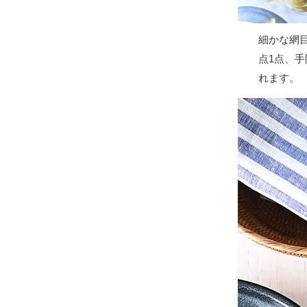
細かな網
点1点、
れます。