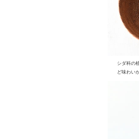
シダ科の
ど味わい