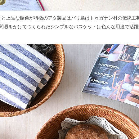
目と上品な飴色が特徴のアタ製品はバリ島はトゥガナン村の伝統工芸
手間暇をかけてつくられたシンプルなバスケットは色んな用途で活躍