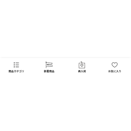
商品カテゴリ
新着商品
再入荷
お気に入り
CATEGORY
商品カテゴリ
配送料 全国一律
※
インテリア
インテリア すべて見る
宅配便
メール便
550
250
円
円
日用品
ディスプレイ / オブジェ
※北海道・沖縄1,650円
※全国一律