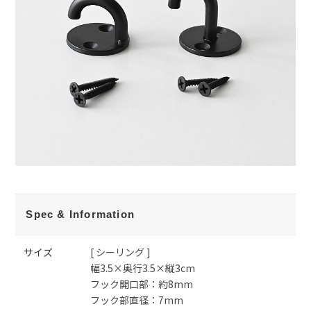
Spec & Information
サイズ
[ シーリング ]
幅3.5×奥行3.5×縦3cm
フック開口部：約8mm
フック部直径：7mm