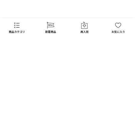
商品カテゴリ
新着商品
再入荷
お気に入り
CATEGORY
商品カテゴリ
配送料 全国一律
※
インテリア
インテリア すべて見る
宅配便
メール便
550
250
円
円
日用品
ディスプレイ / オブジェ
※北海道・沖縄1,650円
※全国一律
キッチン
フラワーベース
10,000
以上で
円(税込)
ガーデン
送料無料
フォトフレーム / ミラー
DIY
お買い上げ合計額の
照明器具