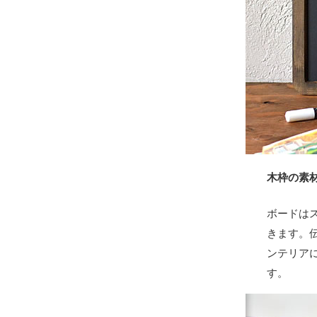
木枠の素
ボードは
きます。
ンテリア
す。