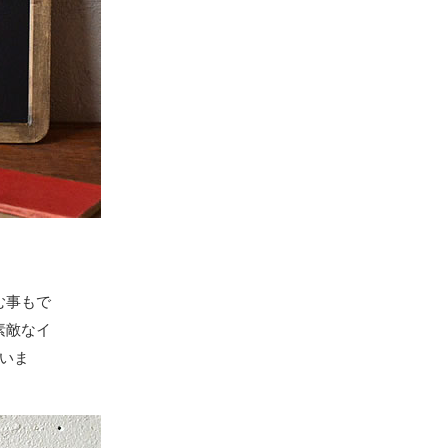
む事もで
素敵なイ
いま