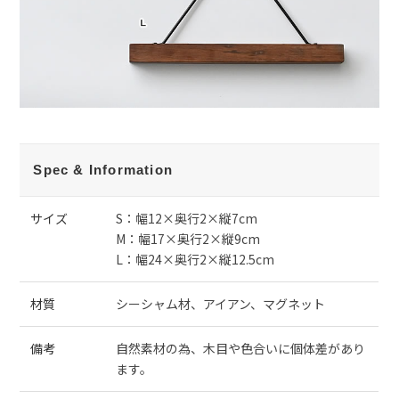
Spec & Information
サイズ
S：幅12×奥行2×縦7cm
M：幅17×奥行2×縦9cm
L：幅24×奥行2×縦12.5cm
材質
シーシャム材、アイアン、マグネット
備考
自然素材の為、木目や色合いに個体差があり
ます。