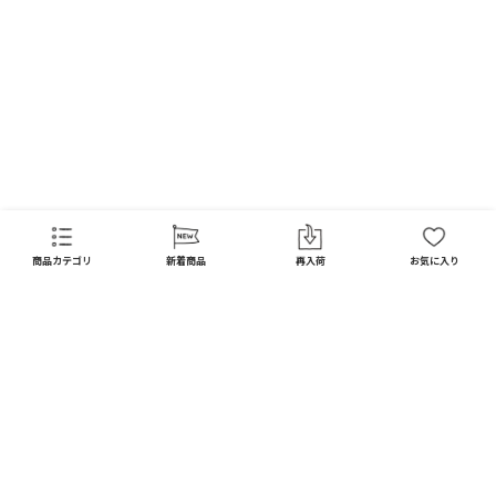
FAQ
商品カテゴリ
新着商品
再入荷
お気に入り
CATEGORY
商品カテゴリ
配送料 全国一律
※
インテリア
インテリア すべて見る
宅配便
メール便
550
250
円
円
日用品
ディスプレイ / オブジェ
※北海道・沖縄1,650円
※全国一律