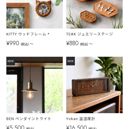
KITTY ウッドフレーム *
TEAK ジュエリーステージ
¥990
¥880
～
～
(税込)
(税込)
BEN ペンダイントライト
Yokan 温湿度計
¥5,500
¥16,500
(税込)
(税込)