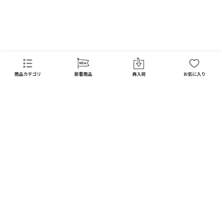
商品カテゴリ
新着商品
再入荷
お気に入り
CATEGORY
商品カテゴリ
配送料 全国一律
※
インテリア
インテリア すべて見る
宅配便
メール便
550
250
円
円
日用品
ディスプレイ / オブジェ
※北海道・沖縄1,650円
※全国一律
キッチン
フラワーベース
10,000
以上で
円(税込)
ガーデン
送料無料
フォトフレーム / ミラー