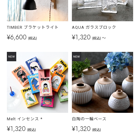
TIMBER ブラケットライト
AQUA ガラスブロック
¥6,600
¥1,320
～
(税込)
(税込)
Melt インセンス *
白陶の一輪ベース
¥1,320
¥1,320
(税込)
(税込)