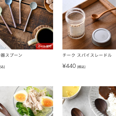
メール便可
陶器スプーン
チーク スパイスレードル
¥440
税込)
(税込)