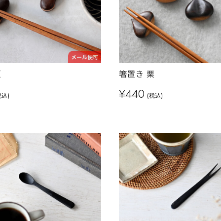
メール便可
豆
箸置き 栗
¥440
税込)
(税込)