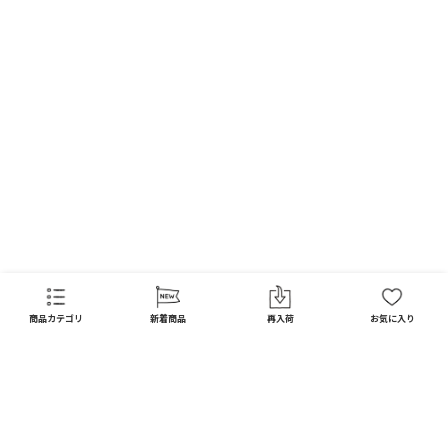
FAQ
商品カテゴリ
新着商品
再入荷
お気に入り
CATEGORY
商品カテゴリ
配送料 全国一律
※
インテリア
インテリア すべて見る