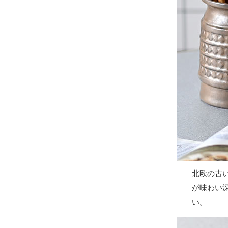
北欧の古
が味わい
い。