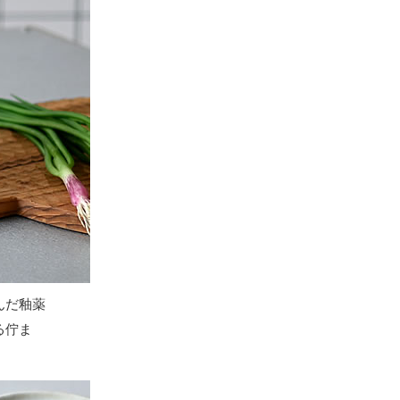
んだ釉薬
る佇ま