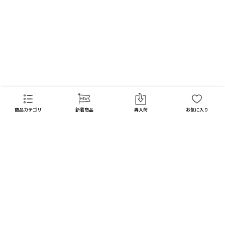
商品カテゴリ
新着商品
再入荷
お気に入り
CATEGORY
商品カテゴリ
配送料 全国一律
※
インテリア
インテリア すべて見る
宅配便
メール便
550
250
円
円
日用品
ディスプレイ / オブジェ
※北海道・沖縄1,650円
※全国一律
キッチン
フラワーベース