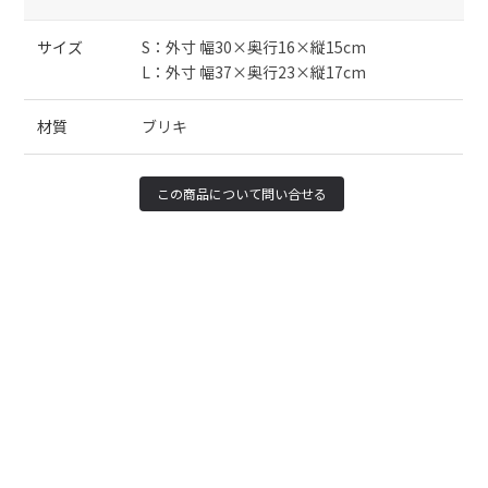
サイズ
S：外寸 幅30×奥行16×縦15cm
L：外寸 幅37×奥行23×縦17cm
材質
ブリキ