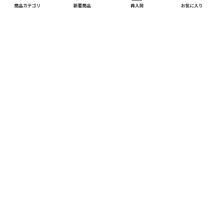
商品カテゴリ
新着商品
再入荷
お気に入り
CATEGORY
商品カテゴリ
配送料 全国一律
※
インテリア
インテリア すべて見る
宅配便
メール便
550
250
円
円
日用品
ディスプレイ / オブジェ
※北海道・沖縄1,650円
※全国一律
キッチン
フラワーベース
10,000
以上で
円(税込)
ガーデン
送料無料
フォトフレーム / ミラー
DIY
お買い上げ合計額の
照明器具
3
%ポイント還元
ファッション
時計
※会員登録されているお客様に限る