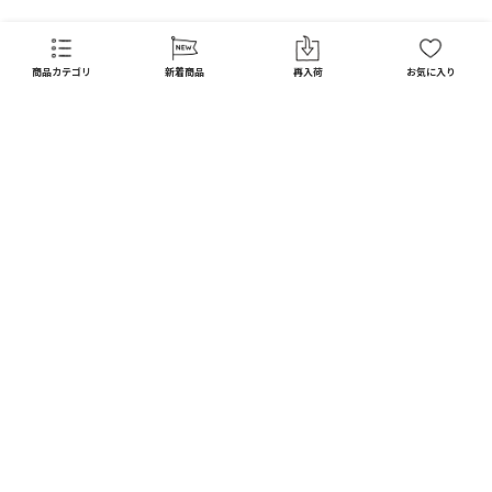
商品カテゴリ
新着商品
再入荷
お気に入り
CATEGORY
商品カテゴリ
配送料 全国一律
※
インテリア
インテリア すべて見る
宅配便
メール便
550
250
円
円
日用品
ディスプレイ / オブジェ
※北海道・沖縄1,650円
※全国一律
キッチン
フラワーベース
10,000
以上で
円(税込)
ガーデン
送料無料
フォトフレーム / ミラー
DIY
お買い上げ合計額の
照明器具
3
%ポイント還元
ファッション