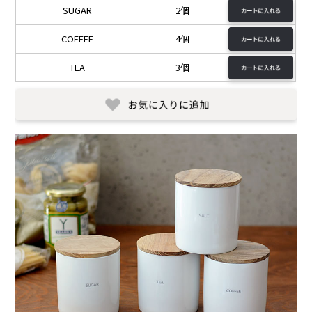
SUGAR
2個
COFFEE
4個
TEA
3個