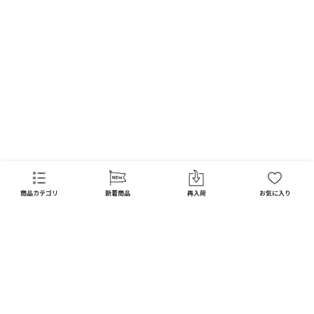
商品カテゴリ
新着商品
再入荷
お気に入り
CATEGORY
商品カテゴリ
配送料 全国一律
※
インテリア
インテリア すべて見る
宅配便
メール便
550
250
円
円
日用品
ディスプレイ / オブジェ