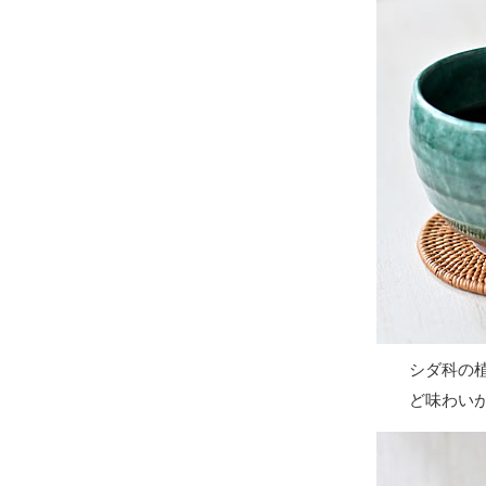
シダ科の
ど味わい