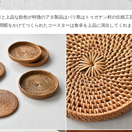
目と上品な飴色が特徴のアタ製品はバリ島はトゥガナン村の伝統工芸
手間暇をかけてつくられたコースターは食卓を上品に演出してくれま