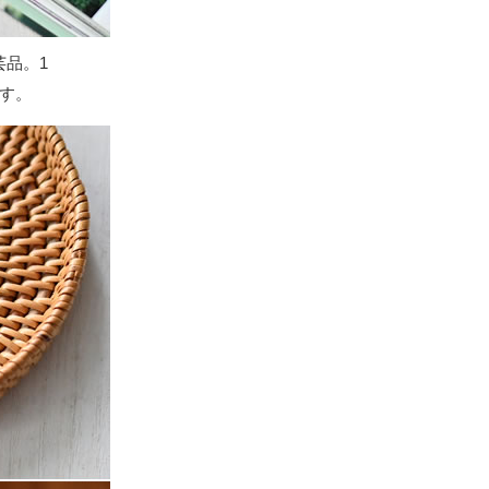
品。1
す。