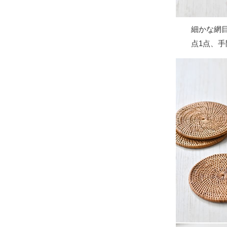
細かな網
点1点、