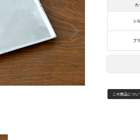
カ
シ
ブ