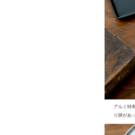
アルミ特
り跡があ