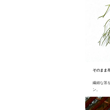
そのまま
繊細な茎
ン。