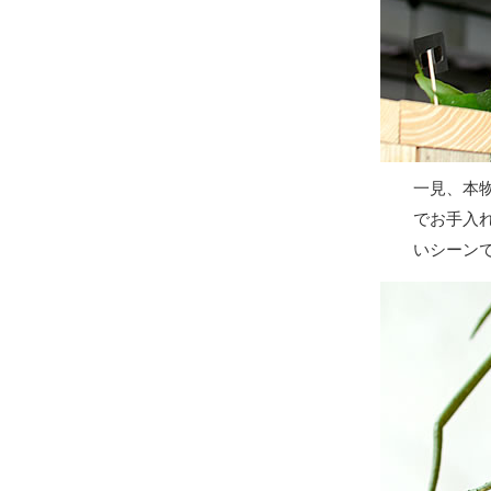
一見、本
でお手入
いシーン