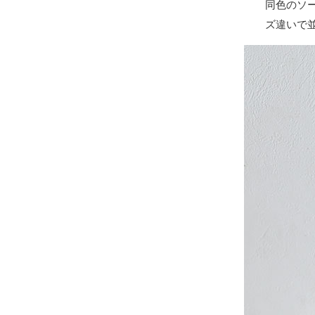
同色のソ
ズ違いで