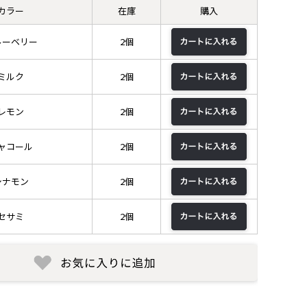
カラー
在庫
購入
ルーベリー
2個
ミルク
2個
レモン
2個
ャコール
2個
シナモン
2個
セサミ
2個