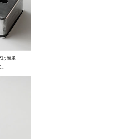
充は簡単
に。