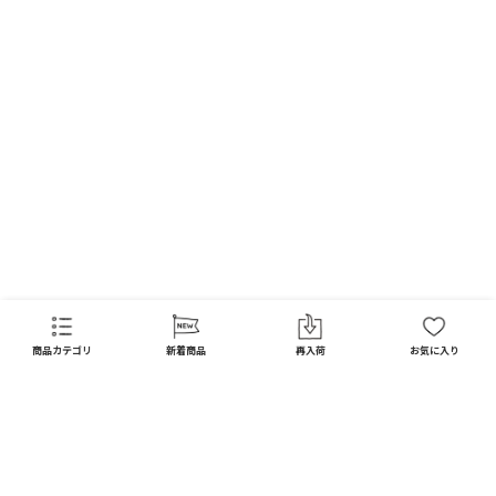
FAQ
商品カテゴリ
新着商品
再入荷
お気に入り
CATEGORY
商品カテゴリ
配送料 全国一律
※
インテリア
インテリア すべて見る