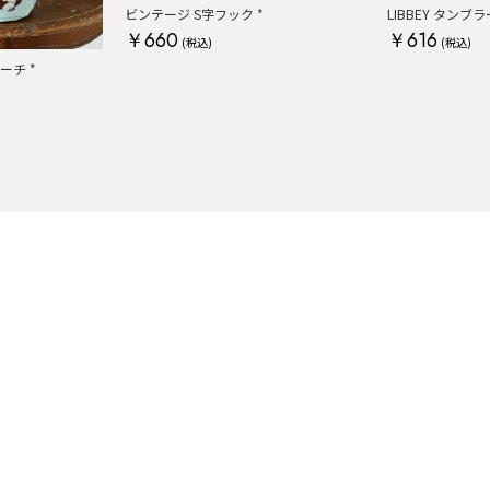
ビンテージ S字フック *
LIBBEY タンブラ
￥660
￥616
(税込)
(税込)
ポーチ *