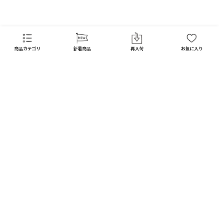
FAQ
商品カテゴリ
新着商品
再入荷
お気に入り
CATEGORY
商品カテゴリ
配送料 全国一律
※
インテリア
インテリア すべて見る
宅配便
メール便
550
250
円
円
日用品
ディスプレイ / オブジェ
※北海道・沖縄1,650円
※全国一律
キッチン
フラワーベース
10,000
以上で
円(税込)
ガーデン
送料無料
フォトフレーム / ミラー
DIY
お買い上げ合計額の
照明器具