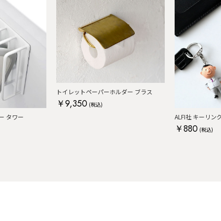
トイレットペーパーホルダー ブラス
￥9,350
(税込)
ー タワー
ALFI社 キーリン
￥880
(税込)