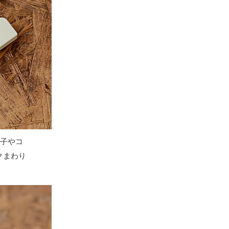
菓子やコ
クまわり