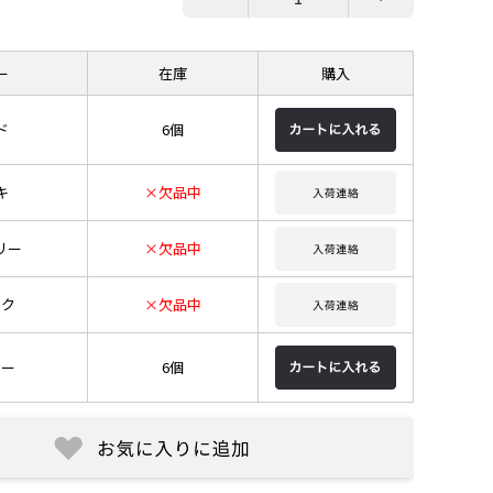
ー
在庫
購入
ド
6個
キ
×欠品中
リー
×欠品中
ック
×欠品中
ビー
6個