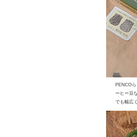
PENC
ーヒー豆
でも幅広