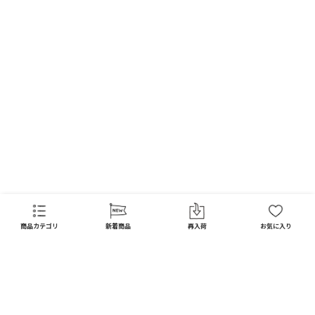
FAQ
商品カテゴリ
新着商品
再入荷
お気に入り
CATEGORY
商品カテゴリ
配送料 全国一律
※
インテリア
インテリア すべて見る