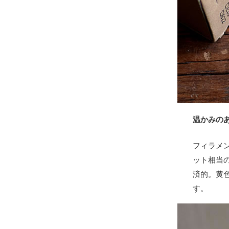
温かみの
フィラメ
ット相当
済的。黄
す。