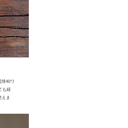
球40ワ
ても経
使えま