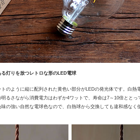
ある灯りを放つレトロな形のLED電球
ントのように縦に配列された黄色い部分がLEDの発光体です。白熱電
の明るさながら消費電力はわずか4ワットで、寿命は7～10倍ととっ
色味の強い自然な電球色なので、白熱球から交換しても違和感なく