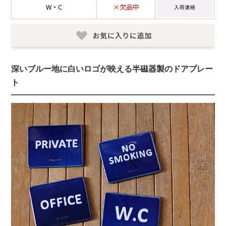
W・C
×欠品中
深いブルー地に白いロゴが映える半磁器製のドアプレー
ト