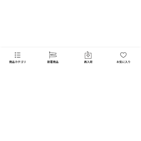
FAQ
商品カテゴリ
新着商品
再入荷
お気に入り
CATEGORY
商品カテゴリ
配送料 全国一律
※
インテリア
インテリア すべて見る
宅配便
メール便
550
250
円
円
日用品
ディスプレイ / オブジェ
※北海道・沖縄1,650円
※全国一律
キッチン
フラワーベース
10,000
以上で
円(税込)