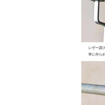
レザー調
寧に作ら