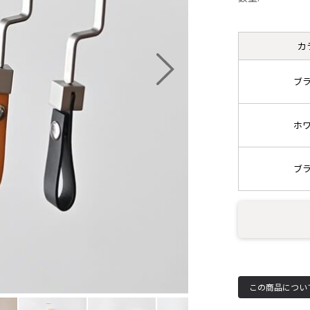
カ
ブ
ホ
ブ