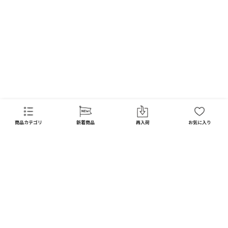
FAQ
商品カテゴリ
新着商品
再入荷
お気に入り
CATEGORY
商品カテゴリ
配送料 全国一律
※
インテリア
インテリア すべて見る
宅配便
メール便
550
250
円
円
日用品
ディスプレイ / オブジェ
※北海道・沖縄1,650円
※全国一律