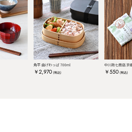
角平 曲げわっぱ 700ml
中川政七商店 京都
￥2,970
￥550
(税込)
(税込)