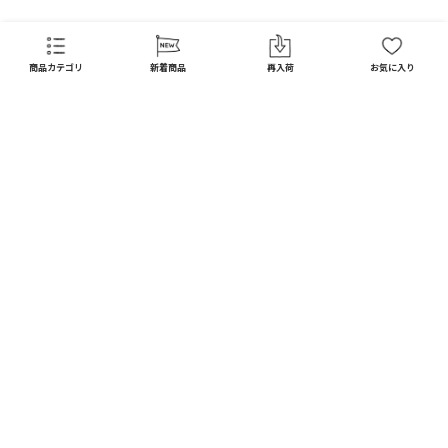
FAQ
商品カテゴリ
新着商品
再入荷
お気に入り
CATEGORY
商品カテゴリ
配送料 全国一律
※
インテリア
インテリア すべて見る
宅配便
メール便
550
250
円
円
日用品
ディスプレイ / オブジェ
※北海道・沖縄1,650円
※全国一律
キッチン
フラワーベース
10,000
以上で
円(税込)
ガーデン
送料無料
フォトフレーム / ミラー
DIY
お買い上げ合計額の
照明器具
3
%ポイント還元
ファッション