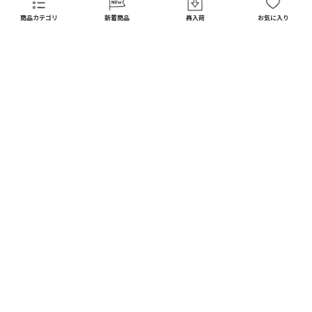
FAQ
商品カテゴリ
新着商品
再入荷
お気に入り
CATEGORY
商品カテゴリ
配送料 全国一律
※
インテリア
インテリア すべて見る
宅配便
メール便
550
250
円
円
日用品
ディスプレイ / オブジェ
※北海道・沖縄1,650円
※全国一律
キッチン
フラワーベース
10,000
以上で
円(税込)
ガーデン
送料無料
フォトフレーム / ミラー
DIY
お買い上げ合計額の
照明器具
3
%ポイント還元
ファッション
時計
※会員登録されているお客様に限る