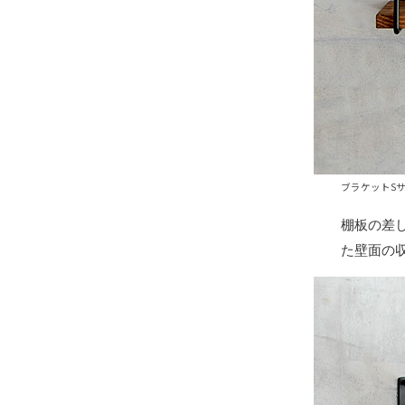
ブラケットSサ
棚板の差
た壁面の