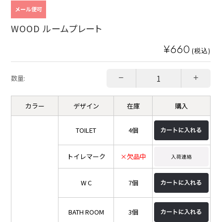
メール便可
WOOD ルームプレート
¥660
(税込)
−
+
数量:
カラー
デザイン
在庫
購入
TOILET
4個
トイレマーク
×欠品中
W C
7個
BATH ROOM
3個