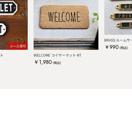
BRASS ルームサ
￥990
メール便可
(税込)
ート
WELCOME コイヤーマット NT
￥1,980
(税込)