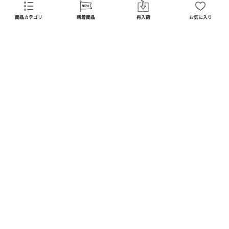
FAQ
商品カテゴリ
新着商品
再入荷
お気に入り
CATEGORY
商品カテゴリ
配送料 全国一律
※
インテリア
インテリア すべて見る
宅配便
メール便
550
250
円
円
日用品
ディスプレイ / オブジェ
※北海道・沖縄1,650円
※全国一律
キッチン
フラワーベース
10,000
以上で
円(税込)
ガーデン
送料無料
フォトフレーム / ミラー
DIY
お買い上げ合計額の
照明器具
3
%ポイント還元
ファッション
時計
※会員登録されているお客様に限る