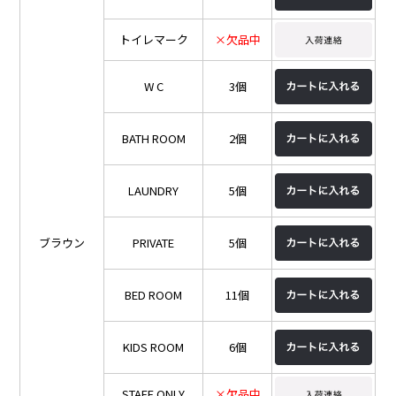
トイレマーク
×欠品中
W C
3個
BATH ROOM
2個
LAUNDRY
5個
ブラウン
PRIVATE
5個
BED ROOM
11個
KIDS ROOM
6個
STAFF ONLY
×欠品中