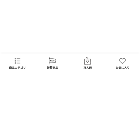
FAQ
商品カテゴリ
新着商品
再入荷
お気に入り
CATEGORY
商品カテゴリ
配送料 全国一律
※
インテリア
インテリア すべて見る
宅配便
メール便
550
250
円
円
日用品
ディスプレイ / オブジェ
※北海道・沖縄1,650円
※全国一律
キッチン
フラワーベース