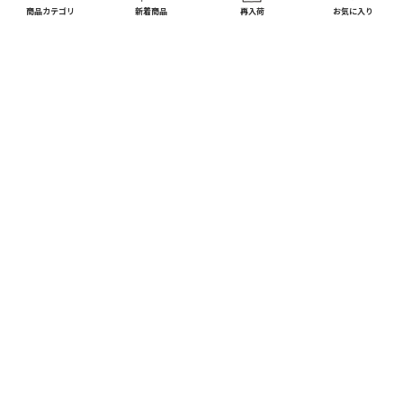
商品カテゴリ
新着商品
再入荷
お気に入り
CATEGORY
商品カテゴリ
配送料 全国一律
※
インテリア
インテリア すべて見る
宅配便
メール便
550
250
円
円
日用品
ディスプレイ / オブジェ
※北海道・沖縄1,650円
※全国一律
キッチン
フラワーベース
10,000
以上で
円(税込)
ガーデン
送料無料
フォトフレーム / ミラー
DIY
お買い上げ合計額の
照明器具
3
%ポイント還元
ファッション
時計
※会員登録されているお客様に限る