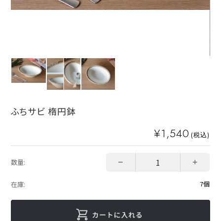
ふちサビ 楕円鉢
¥1,540
(税込)
−
+
数量:
7個
在庫: