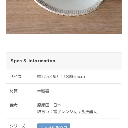
Spec & Information
サイズ
幅22.5×奥行17×縦6.5cm
材質
半磁器
備考
原産国：日本
取扱い：電子レンジ 可 / 食洗器 可
シリーズ
ふちサビ 取り皿